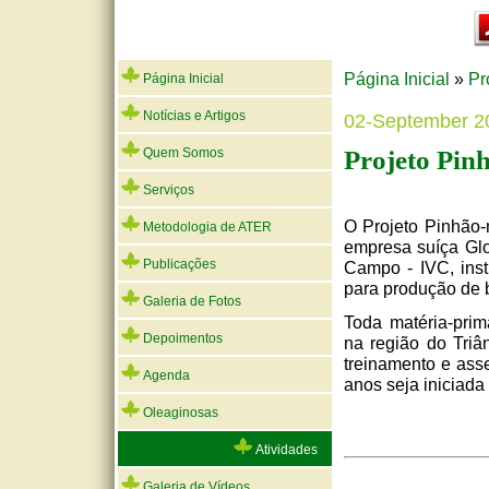
Página Inicial
»
Pr
Página Inicial
Notícias e Artigos
02-September 2
Projeto Pi
Quem Somos
Serviços
O Projeto Pinhão-
Metodologia de ATER
empresa suíça Glo
Publicações
Campo - IVC, insti
para produção de b
Galeria de Fotos
Toda matéria-prim
Depoimentos
na região do Triâ
treinamento e asse
Agenda
anos seja iniciada
Oleaginosas
Atividades
Galeria de Vídeos