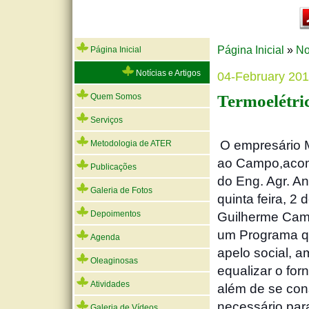
Página Inicial
»
No
Página Inicial
Notícias e Artigos
04-February 20
Termoelétric
Quem Somos
Serviços
O empresário Má
Metodologia de ATER
ao Campo,acomp
Publicações
do Eng. Agr. An
Galeria de Fotos
quinta feira, 2
Depoimentos
Guilherme Cam
um Programa qu
Agenda
apelo social, a
Oleaginosas
equalizar o for
Atividades
além de se con
necessário para
Galeria de Vídeos