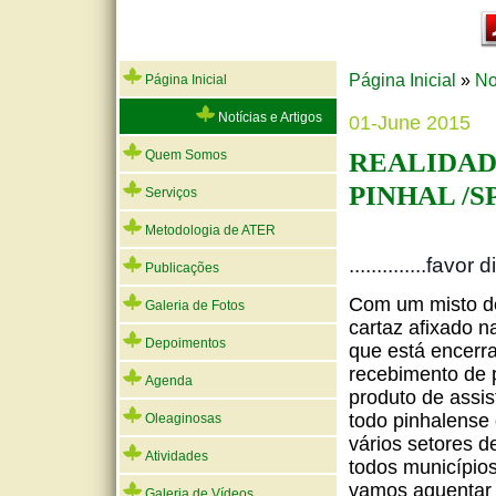
Página Inicial
»
No
Página Inicial
Notícias e Artigos
01-June 2015
REALIDAD
Quem Somos
PINHAL /S
Serviços
Metodologia de ATER
..............favor
Publicações
Com um misto de 
Galeria de Fotos
cartaz afixado n
Depoimentos
que está encerr
recebimento de pa
Agenda
produto de assist
todo pinhalense 
Oleaginosas
vários setores d
Atividades
todos município
vamos aguentar 
Galeria de Vídeos