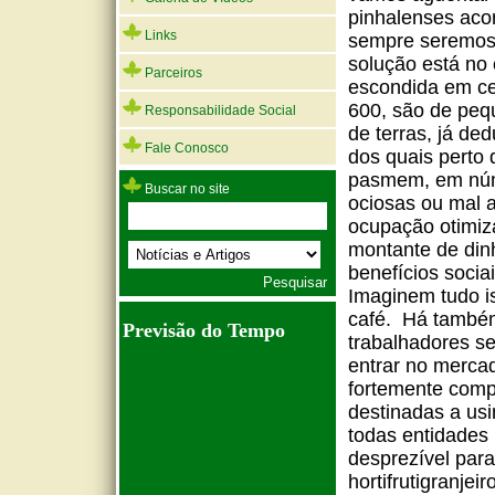
pinhalenses aco
Links
sempre seremos 
solução está no
Parceiros
escondida em cer
600, são de peq
Responsabilidade Social
de terras, já de
Fale Conosco
dos quais perto
pasmem, em núme
Buscar no site
ociosas ou mal 
ocupação otimiz
montante de dinh
benefícios socia
Imaginem tudo i
café.
Há também
Previsão do Tempo
trabalhadores se
entrar no merca
fortemente comp
destinadas a usi
todas entidades
desprezível para
hortifrutigranje