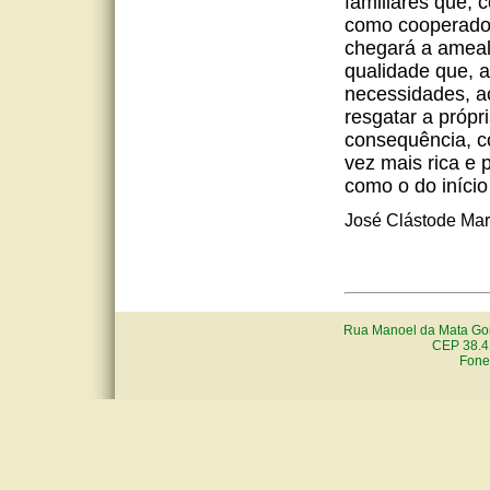
familiares que, 
como cooperados
chegará a ameal
qualidade que, 
necessidades, a
resgatar a própr
consequência, co
vez mais rica e
como o do iníci
José Clástode Mart
Rua Manoel da Mata Gon
CEP 38.4
Fone