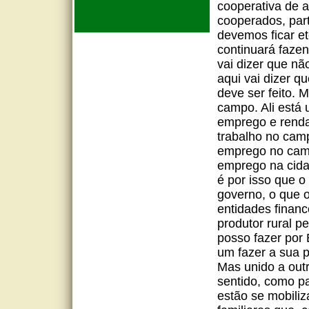
cooperativa de a
cooperados, par
devemos ficar et
continuará faze
vai dizer que nã
aqui vai dizer q
deve ser feito. 
campo. Ali está
emprego e renda
trabalho no cam
emprego no camp
emprego na cida
é por isso que o
governo, o que o
entidades financ
produtor rural p
posso fazer por 
um fazer a sua p
Mas unido a out
sentido, como pa
estão se mobiliz