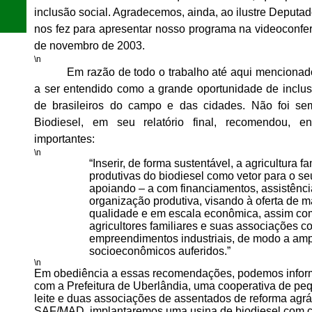
inclusão social. Agradecemos, ainda, ao ilustre Deputad
nos fez para apresentar nosso programa na videoconfe
de novembro de 2003.
\n
Em razão de todo o trabalho até aqui mencionad
a ser entendido como a grande oportunidade de inclus
de brasileiros do campo e das cidades. Não foi s
Biodiesel, em seu relatório final, recomendou, en
importantes:
\n
“Inserir, de forma sustentável, a agricultura f
produtivas do biodiesel como vetor para o seu
apoiando – a com financiamentos, assistênci
organização produtiva, visando à oferta de m
qualidade e em escala econômica, assim com
agricultores familiares e suas associações c
empreendimentos industriais, de modo a ampl
socioeconômicos auferidos.”
\n
Em obediência a essas recomendações, podemos inform
com a Prefeitura de Uberlândia, uma cooperativa de pe
leite e duas associações de assentados de reforma agrá
SAF/MAD, implantaremos uma usina de biodiesel com 