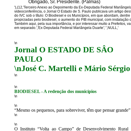
Obrigado, Sr. Presidente. (Palmas)
'),(12,'Terceiro Anexo ao Depoimento da Ex-Deputada Federal Mariângel
videoconferência, o Jornal O Estado de S. Paulo publicava um artigo d
do IVC sob o título: O Biodiesel e os Municípios, em que abordam, dentre
propiciadas pelo biodiesel, o aumento do PIB municipal, com instalação 
Também aqui, pela sua importância, e por interessar muito a Prefeitos, v
em separado.','Ex-Deputada Federal Mariângela Duarte',' ',NULL,'
\n
Jornal O ESTADO DE SÂO
PAULO
\nJosé C. Martelli e Mário Sérgio
\n
\n
BIODIESEL - A redenção dos municípios
\n
\n
“Mesmo os pequenos, para sobreviver, têm que pensar grande”
\n
\n
O Instituto “Volta ao Campo” de Desenvolvimento Rura