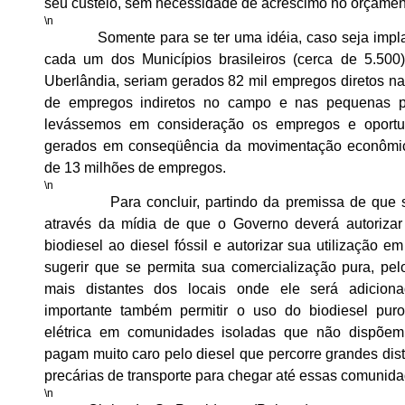
seu custeio, sem necessidade de acréscimo no orçamen
\n
Somente para se ter uma idéia, caso seja impla
cada um dos Municípios brasileiros (cerca de 5.500
Uberlândia, seriam gerados 82 mil empregos diretos na
de empregos indiretos no campo e nas pequenas p
levássemos em consideração os empregos e oportu
gerados em conseqüência da movimentação econômica
de 13 milhões de empregos.
\n
Para concluir, partindo da premissa de que s
através da mídia de que o Governo deverá autoriza
biodiesel ao diesel fóssil e autorizar sua utilização em
sugerir que se permita sua comercialização pura, p
mais distantes dos locais onde ele será adicion
importante também permitir o uso do biodiesel puro
elétrica em comunidades isoladas que não dispõem
pagam muito caro pelo diesel que percorre grandes di
precárias de transporte para chegar até essas comunida
\n