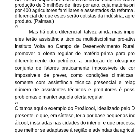
produção de 3 milhões de litros por ano, cuja matéria-pr
por 400 agricultores familiares e assentados da reforma
diferencial de que estes serão cotistas da indústria, ag
produto. (Palmas.)
\n
Mas há outro diferencial, talvez ainda mais impo
eles terão assistência técnica multidisciplinar pró-at
Instituto Volta ao Campo de Desenvolvimento Rural,
promover a oferta regular de matéria-prima para prod
diferentemente do petróleo, a produção de oleagi
conjunto de fatores praticamente impossíveis de con
impossíveis de prever, como condições climáticas 
somente com assistência técnica presencial e relaç
número de assistentes técnicos e produtores é poss
problemas e manter aquela oferta regular.
\n
Citamos aqui o exemplo do Proálcool, idealizado pelo Dr
presente, e que, em síntese, teria por base pequenas in
álcool, instaladas nas cidades do interior e que process
que melhor se adaptasse à região e advindas da agricult