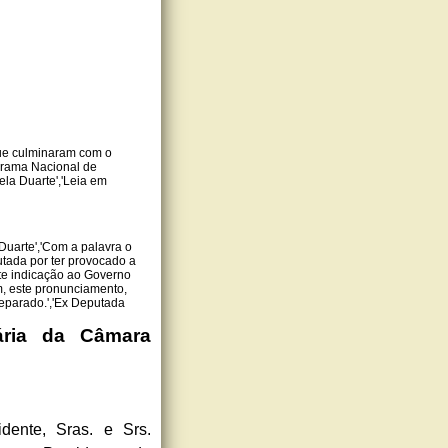
que culminaram com o
ograma Nacional de
la Duarte','Leia em
Duarte','Com a palavra o
utada por ter provocado a
te indicação ao Governo
m, este pronunciamento,
separado.','Ex Deputada
ria da Câmara
nte, Sras. e Srs.