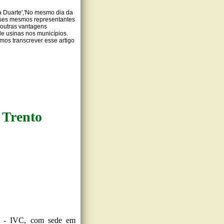
a Duarte','No mesmo dia da
esses mesmos representantes
 outras vantagens
de usinas nos municípios.
amos transcrever esse artigo
 Trento
l - IVC, com sede em