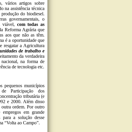
, vários artigos sobre
do na assistência técnica
a produção do biodiesel.
eras governamentais, o
a viável,
com todas as
 da Reforma Agrária que
as aos que não as têm.
ama é a oportunidade que
 resgatar a Agricultura
unidades de trabalho e
veitamento da verdadeira
 nacional, na forma de
ência de tecnologia etc.
os pequenos municípios
 de Participação dos
centração tributária (e
1992 e 2000. Além disso
 outra ordem. Por outro
de empregos em grande
s para a solução desse
a “Volta ao Campo”.