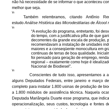
não há necessidade de se informar o que aconteceu co
melhor que seja.
\n
Também relembramos, citando Antônio Re
estudo
Análise Histórica das Microdestilarias de Álcool 
\n
“A evolução do programa, entretanto, foi des
do tempo, com a justificativa pífia de que ga
decorrentes da grande escala de produção, p
recomendavam a instalação de unidades indu
maiores e a conseqüente monocultura em gr
continuas de terras de boa qualidade. Inicia
foi pensado para geração de emprego, renda
regional – exatamente como hoje é idealiza
Nacional de Biodiesel”.
\n
Conscientes de tudo isso, apresentamos a algu
alguns Deputados Federais, entre janeiro e março d
completo para instalar 1.800 usinas de produção de bi
a 1.800 módulos de assistência técnica. Naquela oca
Deputada Mariângela Duarte esse programa, que indica
operacionalização, seus custos, tecnologia e fontes 