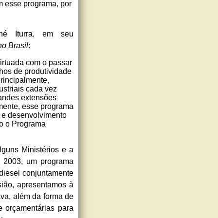
m esse programa, por
né Iturra, em seu
no Brasil
:
virtuada com o passar
nhos de produtividade
rincipalmente,
striais cada vez
andes extensões
lmente, esse programa
 e desenvolvimento
do o Programa
ns Ministérios e a
e 2003, um programa
odiesel conjuntamente
sião, apresentamos à
va, além da forma de
de orçamentárias para