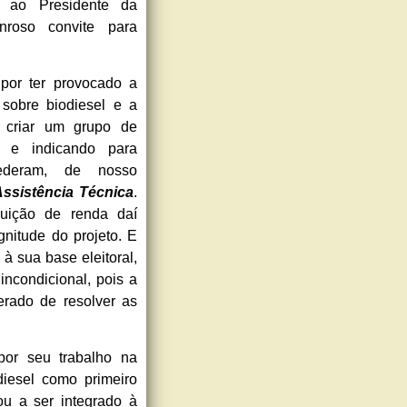
s ao Presidente da
roso convite para
por ter provocado a
sobre biodiesel e a
a criar um grupo de
o e indicando para
ederam, de nosso
ssistência Técnica
.
uição de renda daí
nitude do projeto. E
à sua base eleitoral,
incondicional, pois a
rado de resolver as
por seu trabalho na
iesel como primeiro
ou a ser integrado à