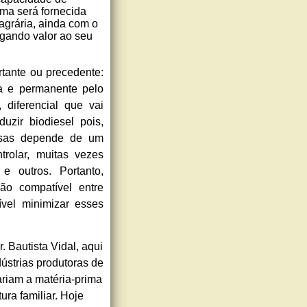
ima será fornecida
 agrária, ainda com o
regando valor ao seu
rtante ou precedente:
iva e permanente pelo
 diferencial que vai
uzir biodiesel pois,
nosas depende de um
trolar, muitas vezes
e outros. Portanto,
ão compatível entre
ível minimizar esses
. Bautista Vidal, aqui
dústrias produtoras de
ariam a matéria-prima
ura familiar. Hoje