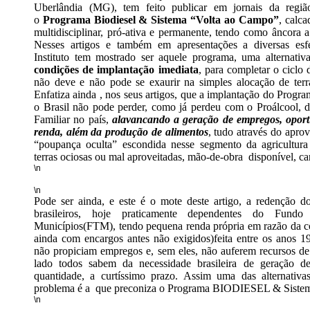
Uberlândia (MG), tem feito publicar em jornais da região
o
Programa Biodiesel & Sistema “Volta ao Campo”
, calca
multidisciplinar, pró-ativa e permanente, tendo como âncora 
Nesses artigos e também em apresentações a diversas esf
Instituto tem mostrado ser aquele programa, uma alternativ
condições de implantação imediata
, para completar o ciclo
não deve e não pode se exaurir na simples alocação de terr
Enfatiza ainda , nos seus artigos, que a implantação do Progr
o Brasil não pode perder, como já perdeu com o Proálcool, de
Familiar no país,
alavancando a geração de empregos, oport
renda, além da produção de alimentos
, tudo através do apro
“poupança oculta” escondida nesse segmento da agricultura
terras ociosas ou mal aproveitadas, mão-de-obra disponível, car
\n
\n
Pode ser ainda, e este é o mote deste artigo, a redenção d
brasileiros, hoje praticamente dependentes do Fundo
Municípios(FTM), tendo pequena renda própria em razão da con
ainda com encargos antes não exigidos)feita entre os anos 
não propiciam empregos e, sem eles, não auferem recursos de
lado todos sabem da necessidade brasileira de geração 
quantidade, a curtíssimo prazo. Assim uma das alternativa
problema é a que preconiza o Programa BIODIESEL & Sistem
\n