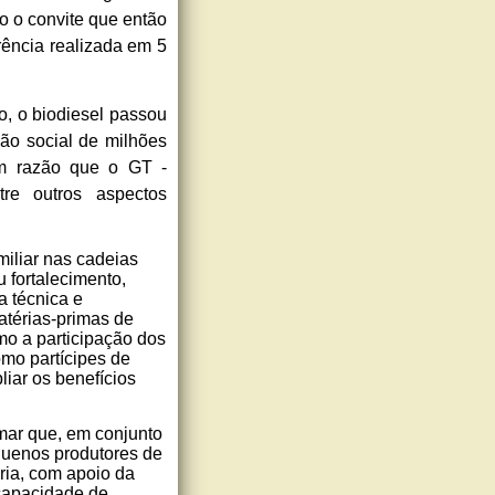
o o convite que então
rência realizada em 5
o, o biodiesel passou
ão social de milhões
em razão que o GT -
tre outros aspectos
amiliar nas cadeias
 fortalecimento,
a técnica e
atérias-primas de
o a participação dos
omo partícipes de
iar os benefícios
ar que, em conjunto
quenos produtores de
ria, com apoio da
capacidade de