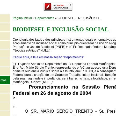
Página Inicial
»
Depoimentos
» BIODIESEL E INCLUSÃO SO...
BIODIESEL E INCLUSÃO SOCIAL
Cronologia dos fatos e dos principais instrumentos legais e normativos 
acoplamento da inclusão social como princípio orientador básico do Pr
Produção e Uso de Biodiesel (PNPB).\n\n','Ex-Deputada Federal Mariânge
"Notícias e Artigos"',NULL,'
Clique aqui, e leia em nossa seção "Depoimentos"
'),(11,'Quarto Anexo ao Depoimento da Ex-Deputada Federal Mariângela 
Eng. Agr. Mário Sérgio Trento, representando o IVC, agradeceu esta Dep
primeira Audiência Pública sobre o assunto, em 07.05.03, e a consequen
Federal para a criação de um Grupo de Trabalho Interministerial. També
pela sua magnitude e importância, será transcrito na sua totalidade, em 
ntos
Mariângela Duarte',' ',NULL,'
Pronunciamento na Sessão Plená
Federal em 26 de agosto de 2004
\n
\n
O SR. MÁRIO SERGIO TRENTO - Sr. Preside