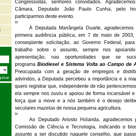
Congressistas, senhores convidados. Agradecemo
Câmara, Deputado João Paulo Cunha, pelo hon
participarmos deste evento.
\n
À Deputada Mariângela Duarte, agradecemos 
l
primeira audiência pública, em 7 de maio de 2003, 
conseqüente solicitação, ao Governo Federal, par
trabalho sobre o assunto, sempre nos apoiand
apresentação, nas oportunidades que se suc
programa
Biodiesel e Sistema Volta ao Campo de A
Preocupada com a geração de empregos e distrib
advindos, a Deputada percebeu a importância e a mag
quero registrar que, independente de não pertencermos 
ela sempre nos ouviu e apoiou de forma incansável e 
força que a move e a nós também é o desejo delibe
seculares mazelas de nossa pequena agricultura.
\n
Ao Deputado Ariosto Holanda, agradecemos 
Comissão de Ciência e Tecnologia, indicando o biod
assunto a ser discutido naquele conselho, que pass